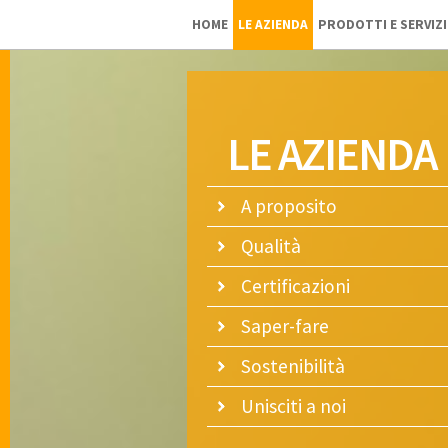
/Organic prickly pear seeds oil
HOME
LE AZIENDA
PRODOTTI E SERVIZI
PRODOTTI E SERV
CAMBIARE LA LI
LE AZIENDA
A proposito
Qualità
Certificazioni
Saper-fare
Sostenibilità
Unisciti a noi