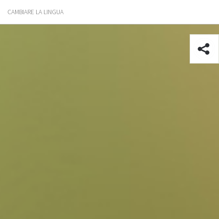
CAMBIARE LA LINGUA
ari
taliano
Prodotti finiti
Spanich