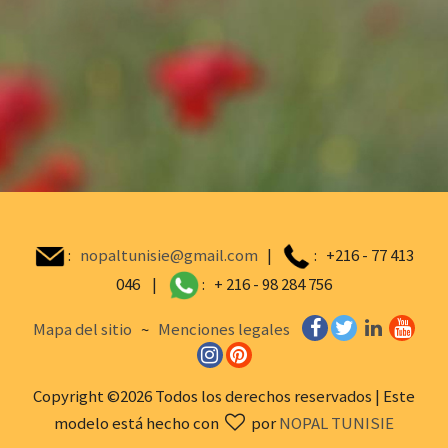
:
nopaltunisie@gmail.com
|
: +216 - 77 413
046 |
: + 216 - 98 284 756
Mapa del sitio
~
Menciones legales
Copyright ©
2026 Todos los derechos reservados | Este
modelo está hecho con
por
NOPAL TUNISIE