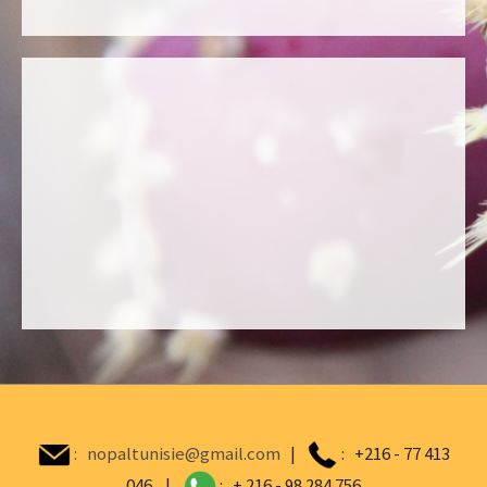
:
nopaltunisie@gmail.com
|
: +216 - 77 413
046 |
: + 216 - 98 284 756