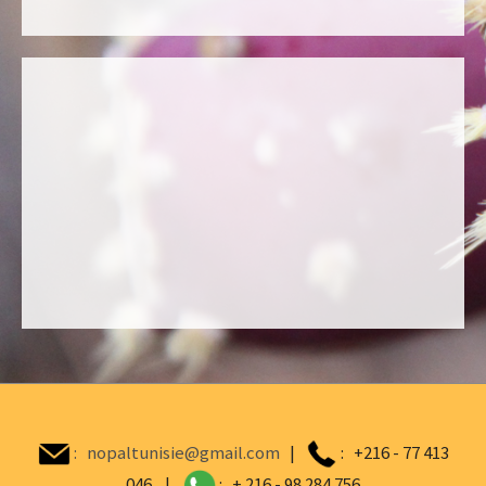
:
nopaltunisie@gmail.com
|
: +216 - 77 413
046 |
: + 216 - 98 284 756